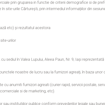
ciale prin gruparea in functie de criterii demografice si de pref
te în site-urile Cărturești, prin intermediul informațiilor din sesi
ează etc) și rezultatul acestora
site-urilor
sediul în Valea Lupului, Aleea Paun, Nr. 9, Iași reprezentată
unctele noastre de lucru sau la furnizori agreați, în baza unor c
 anumiti furnizori agreati (curier rapid, servicii postale, servic
i comerciale si de marketing, etc).
r sau institutiilor publice conform prevederilor legale sau bune