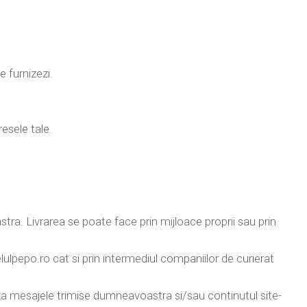
 furnizezi.
esele tale.
ra. Livrarea se poate face prin mijloace proprii sau prin
ulpepo.ro cat si prin intermediul companiilor de curierat
liza mesajele trimise dumneavoastra si/sau continutul site-