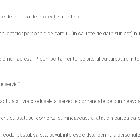
te de Politica de Protecție a Datelor.
datelor personale pe care tu (în calitate de data subject) ni le
mail, adresa IP, comportamentul pe site-ul carturesti.ro, inter
 servicii:
ctura si livra produsele si serviciile comandate de dumneavoast
rent cu statusul comenzii dumneavoastra, atat din partea catel
 codul postal, varsta, sexul, interesele dvs., pentru a persona