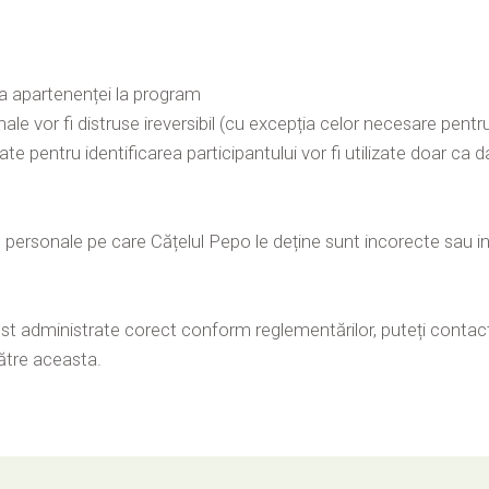
re a apartenenței la program
 vor fi distruse ireversibil (cu excepția celor necesare pentru div
te pentru identificarea participantului vor fi utilizate doar ca da
personale pe care Cățelul Pepo le deține sunt incorecte sau i
ost administrate corect conform reglementărilor, puteți contac
ătre aceasta.