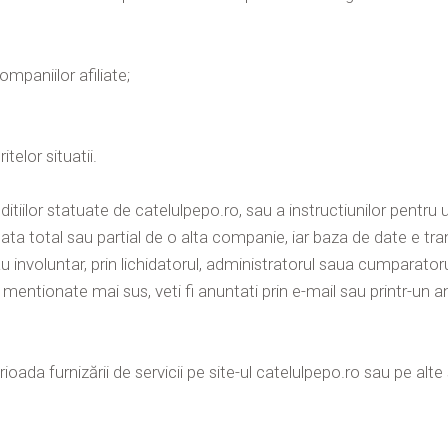
mpaniilor afiliate;
telor situatii.
ditiilor statuate de catelulpepo.ro, sau a instructiunilor pentru u
ata total sau partial de o alta companie, iar baza de date e tra
sau involuntar, prin lichidatorul, administratorul saua cumparato
i mentionate mai sus, veti fi anuntati prin e-mail sau printr-un a
rioada furnizării de servicii pe site-ul catelulpepo.ro sau pe 