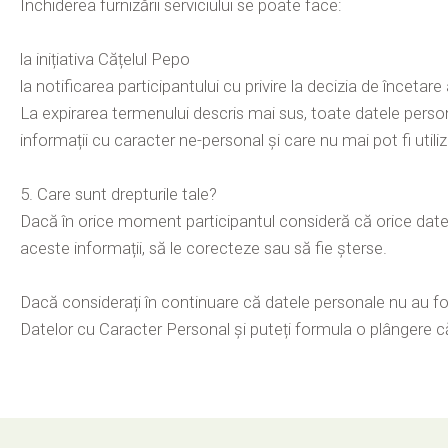
Închiderea furnizării serviciului se poate face:
la inițiativa Cățelul Pepo
la notificarea participantului cu privire la decizia de înceta
La expirarea termenului descris mai sus, toate datele personale
informații cu caracter ne-personal și care nu mai pot fi utiliza
5. Care sunt drepturile tale?
Dacă în orice moment participantul consideră că orice date 
aceste informații, să le corecteze sau să fie șterse.
Dacă considerați în continuare că datele personale nu au f
Datelor cu Caracter Personal și puteți formula o plângere c