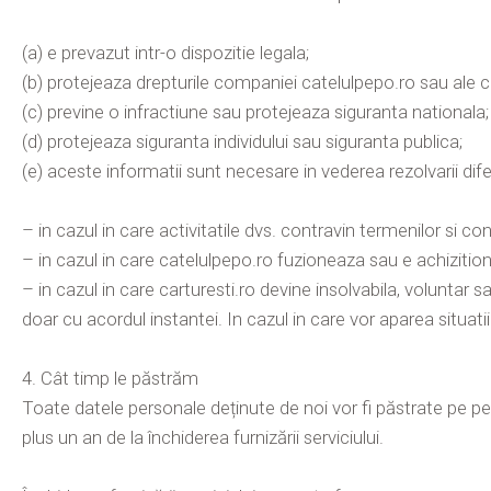
(a) e prevazut intr-o dispozitie legala;
(b) protejeaza drepturile companiei catelulpepo.ro sau ale co
(c) previne o infractiune sau protejeaza siguranta nationala;
(d) protejeaza siguranta individului sau siguranta publica;
(e) aceste informatii sunt necesare in vederea rezolvarii diferi
– in cazul in care activitatile dvs. contravin termenilor si con
– in cazul in care catelulpepo.ro fuzioneaza sau e achizition
– in cazul in care carturesti.ro devine insolvabila, voluntar 
doar cu acordul instantei. In cazul in care vor aparea situati
4. Cât timp le păstrăm
Toate datele personale deținute de noi vor fi păstrate pe pe
plus un an de la închiderea furnizării serviciului.