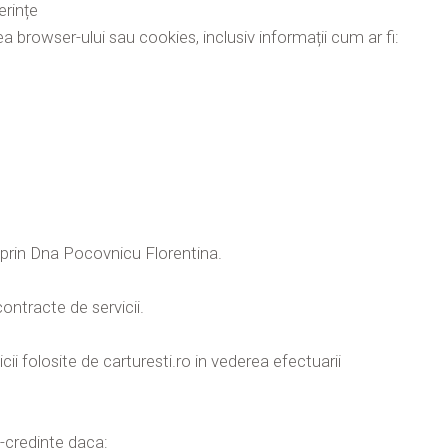
erințe
unea browser-ului sau cookies, inclusiv informații cum ar fi:
 prin Dna Pocovnicu Florentina.
ontracte de servicii.
ii folosite de carturesti.ro in vederea efectuarii
i-credinte daca: