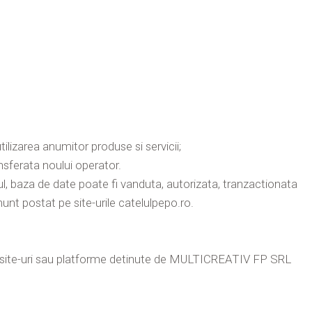
tilizarea anumitor produse si servicii;
nsferata noului operator.
rul, baza de date poate fi vanduta, autorizata, tranzactionata
nunt postat pe site-urile catelulpepo.ro.
alte site-uri sau platforme detinute de MULTICREATIV FP SRL