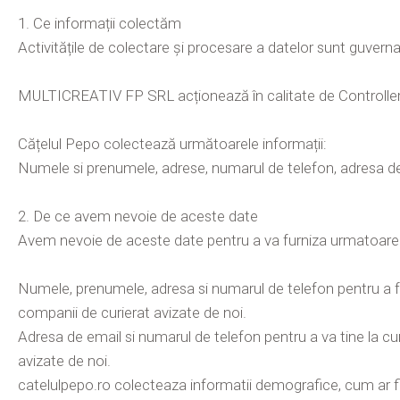
1. Ce informații colectăm
Activitățile de colectare și procesare a datelor sunt guverna
MULTICREATIV FP SRL acționează în calitate de Controller al 
Cățelul Pepo colectează următoarele informații:
Numele si prenumele, adrese, numarul de telefon, adresa de e
2. De ce avem nevoie de aceste date
Avem nevoie de aceste date pentru a va furniza urmatoarele
Numele, prenumele, adresa si numarul de telefon pentru a fa
companii de curierat avizate de noi.
Adresa de email si numarul de telefon pentru a va tine la cu
avizate de noi.
catelulpepo.ro colecteaza informatii demografice, cum ar fi: