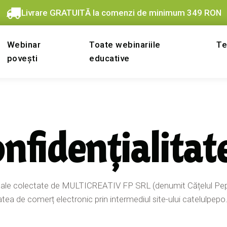
Livrare GRATUITĂ la comenzi de minimum 349 RON
Webinar
Toate webinariile
Te
povești
educative
onfidențialitat
ale colectate de MULTICREATIV FP SRL (denumit Cățelul Pepo),
tatea de comerț electronic prin intermediul site-ului catelulpepo.