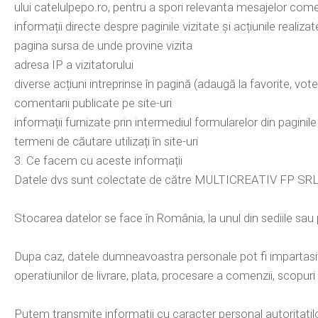
ului catelulpepo.ro, pentru a spori relevanta mesajelor comer
informații directe despre paginile vizitate și acțiunile realiza
pagina sursa de unde provine vizita
adresa IP a vizitatorului
diverse acțiuni intreprinse în pagină (adaugă la favorite, vot
comentarii publicate pe site-uri
informații furnizate prin intermediul formularelor din paginile 
termeni de căutare utilizați în site-uri
3. Ce facem cu aceste informații
Datele dvs sunt colectate de către MULTICREATIV FP SRL cu 
Stocarea datelor se face în România, la unul din sediile sau p
Dupa caz, datele dumneavoastra personale pot fi impartasite cu
operatiunilor de livrare, plata, procesare a comenzii, scopur
Putem transmite informatii cu caracter personal autoritatilo