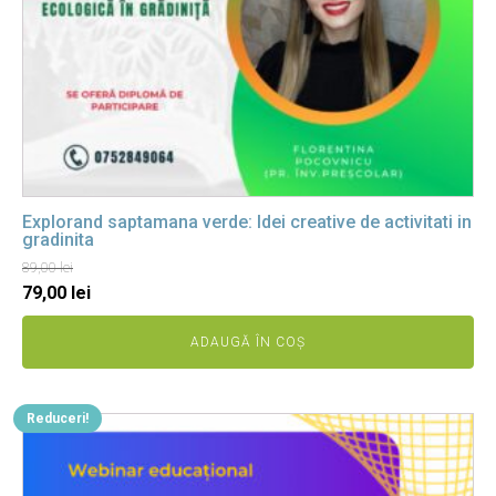
Explorand saptamana verde: Idei creative de activitati in
gradinita
89,00
lei
Prețul
Prețul
79,00
lei
inițial
curent
ADAUGĂ ÎN COȘ
a
este:
fost:
79,00 lei.
89,00 lei.
Reduceri!