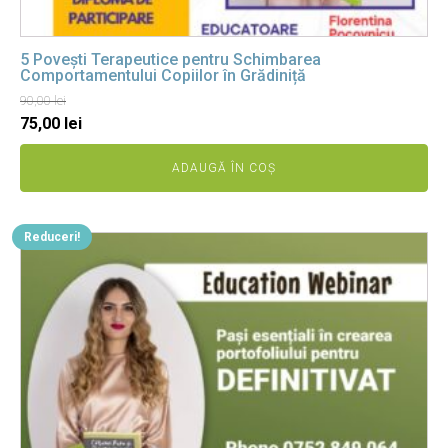
5 Povești Terapeutice pentru Schimbarea
Comportamentului Copiilor în Grădiniță
90,00
lei
Prețul
Prețul
75,00
lei
inițial
curent
ADAUGĂ ÎN COȘ
a
este:
fost:
75,00 lei.
90,00 lei.
Reduceri!