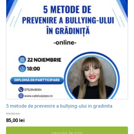
5 metode de prevenire a bullying-ului in gradinita
99,00
lei
Prețul
Prețul
85,00
lei
inițial
curent
ADAUGĂ ÎN COȘ