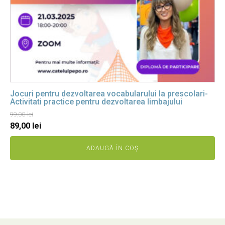
Jocuri pentru dezvoltarea vocabularului la prescolari-
Activitati practice pentru dezvoltarea limbajului
99,00
lei
Prețul
Prețul
89,00
lei
inițial
curent
ADAUGĂ ÎN COȘ
a
este:
fost:
89,00 lei.
99,00 lei.