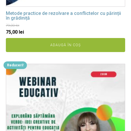
Metode practice de rezolvare a conflictelor cu părinții
în grădiniță
79,00
lei
Prețul
Prețul
75,00
lei
inițial
curent
ADAUGĂ ÎN COȘ
a
este:
fost:
75,00 lei.
79,00 lei.
Reduceri!