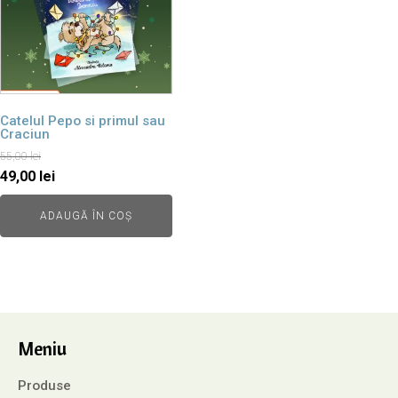
Catelul Pepo si primul sau
Craciun
55,00
lei
Prețul
Prețul
49,00
lei
inițial
curent
ADAUGĂ ÎN COȘ
a
este:
fost:
49,00 lei.
55,00 lei.
Meniu
Produse