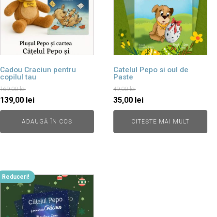
Cadou Craciun pentru
Catelul Pepo si oul de
copilul tau
Paste
169,00
lei
49,00
lei
Prețul
Prețul
Prețul
Prețul
139,00
lei
35,00
lei
inițial
curent
inițial
curent
ADAUGĂ ÎN COȘ
CITEȘTE MAI MULT
a
este:
a
este:
fost:
139,00 lei.
fost:
35,00 lei.
169,00 lei.
49,00 lei.
Reduceri!